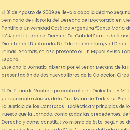
El 31 de Agosto de 2009 se llevó a cabo la décimo segun
Seminario de Filosofía del Derecho del Doctorado en Cie
Pontificia Universidad Católica Argentina “Santa María d
UCA participaron el Decano, Dr. Gabriel Fernando Limodio
Director del Doctorado, Dr. Eduardo Ventura, y el Directo
Lamas. Además, se hizo presente el Dr. Miguel Ayuso Torre
España.
Este año la Jornada, abierta por el Señor Decano de la F
presentación de dos nuevos libros de la Colección Circa 
El Dr. Eduardo Ventura presentó el libro Dialéctica y 
pensamiento clásico, de la Dra. María de Todos los Santos
La Justicia de los Contratos –Dialéctica y principios de lo
Puesto que la Jornada, como todas las precedentes, tie
Derecho y como constitutivo mismo de éste, según se deno
transcribir las palabras de Félix A. Lamas, del todo signi