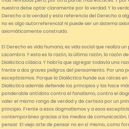
más refinadas pero, por otra parte, más eficaces. Y por
nuestra debe optar claramente por la verdad. Y la verda
Derecho a la verdad y esta referencia del Derecho a a
no es algo autorreferencial ni puede ser un sistema axi
axiomáticamente construido.
El Derecho es vida humana, es vida social que realiza un 
Lacambra. Y esta es la razón, la última razón, la razón de
Dialéctica clásica. Y habría que agregar todavía una raz
frente a dos graves peligros del pensamiento. Por una pa
escepticismos. Porque la Dialéctica hunde sus raíces en l
Dialéctica además defiende los principios y los hace más 
ponderable antídoto contra el fanatismo, contra el d
valer el mismo rango de verdad y de certeza por un princ
principio. Frente a esos dogmatismos y a esos escept
contemporáneo gracias a los medios de comunicación, la 
pensar. El viejo arte de pensar no en sí mismo, como for