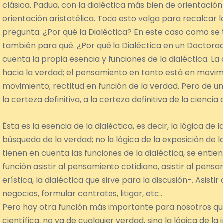
clásica. Padua, con la dialéctica más bien de orientación
orientación aristotélica. Todo esto valga para recalcar l
pregunta. ¿Por qué la Dialéctica? En este caso como se t
también para qué. ¿Por qué la Dialéctica en un Doctora
cuenta la propia esencia y funciones de la dialéctica. La
hacia la verdad; el pensamiento en tanto está en movimi
movimiento; rectitud en función de la verdad. Pero de u
la certeza definitiva, a la certeza definitiva de la cienci
Ésta es la esencia de la dialéctica, es decir, la lógica de 
búsqueda de la verdad; no la lógica de la exposición de la 
tienen en cuenta las funciones de la dialéctica, se entie
función asistir al pensamiento cotidiano, asistir al pensa
erística, la dialéctica que sirve para la discusión-. Asis
negocios, formular contratos, litigar, etc..
Pero hay otra función más importante para nosotros que
científica, no ya de cualquier verdad, sino la lógica de l