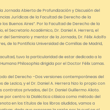
da Jornada Abierta de Profundización y Discusión del
ncias Jurídicas de la Facultad de Derecho de la
e los Buenos Aires”. Por la Facultad de Derecho de la
, el Secretario Académico, Dr. Daniel A. Herrera, el
r del Seminario y mentor de la Jornada, Dr. Félix Adolfo
s, de la Pontificia Universidad de Comillas de Madrid,
acultad, tuvo la particularidad de estar dedicada a la
Humana Philosophia dirigida por el Doctor Félix Lamas.
Método del Derecho –Dos versiones contemporáneas del
 de Lezica, y el Dr. Daniel A. Herrera hizo lo propio con
s contratos privados, del Dr. Daniel Guillermo Alioto.
ne por centro la Dialéctica clásica como método del
ta en los títulos de los libros aludidos, vamos a
ficativas, dado que expresan la razón por la cual en el