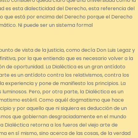
 esto considero queda claro que una Universidad como la
d es esta dialecticidad del Derecho, esta referencia del
lgo que está por encima del Derecho porque el Derecho
omático. Ni puede ser un sistema formal
punto de vista de la justicia, como decía Don Luis Legaz y
finitiva, por la que entiendo que es necesario volver a la
ón de oportunidad. La Dialéctica es un gran antídoto
rte es un antídoto contra los relativismos, contra los
a experiencia y pone de manifiesto los principios. La
luminosos. Pero, por otra parte, la Dialéctica es un
ogmatismo estéril. Como aquél dogmatismo que hace
ipio y por aquello que ni siquiera es deducción de un
icismos que gobiernan desgraciadamente en el mundo
Dialéctica retorna a los fueros del viejo arte de
ma en sí mismo, sino acerca de las cosas, de la verdad