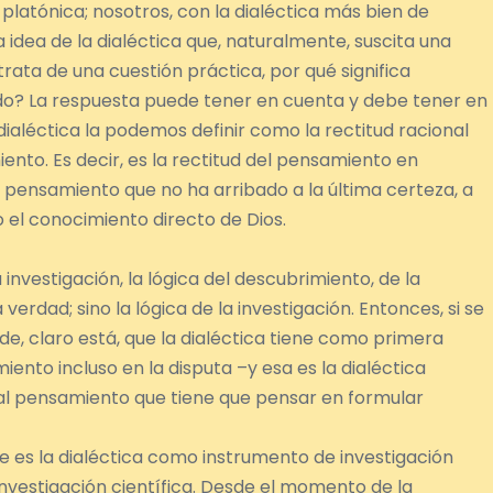
 platónica; nosotros, con la dialéctica más bien de
a idea de la dialéctica que, naturalmente, suscita una
rata de una cuestión práctica, por qué significa
do? La respuesta puede tener en cuenta y debe tener en
 dialéctica la podemos definir como la rectitud racional
ento. Es decir, es la rectitud del pensamiento en
n pensamiento que no ha arribado a la última certeza, a
a o el conocimiento directo de Dios.
la investigación, la lógica del descubrimiento, de la
verdad; sino la lógica de la investigación. Entonces, si se
nde, claro está, que la dialéctica tiene como primera
miento incluso en la disputa –y esa es la dialéctica
tir al pensamiento que tiene que pensar en formular
 es la dialéctica como instrumento de investigación
a investigación científica. Desde el momento de la