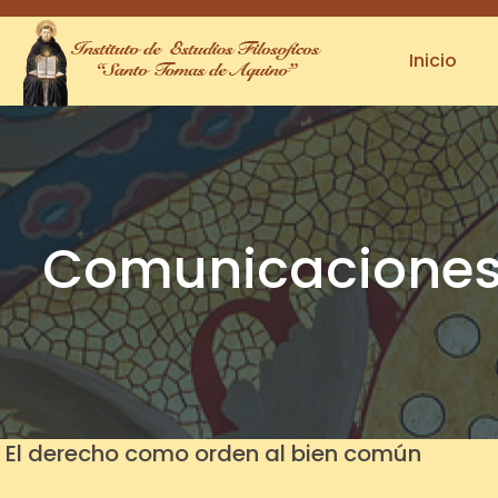
(123) 456-789-1230
info.colorlib@gmail.com
Inicio
Comunicaciones -
El derecho como orden al bien común