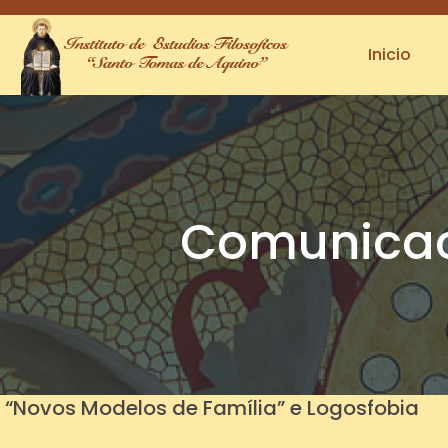
(123) 456-789-1230
info.colorlib@gmail.com
Inicio
Comunicaci
“Novos Modelos de Família” e Logosfobia