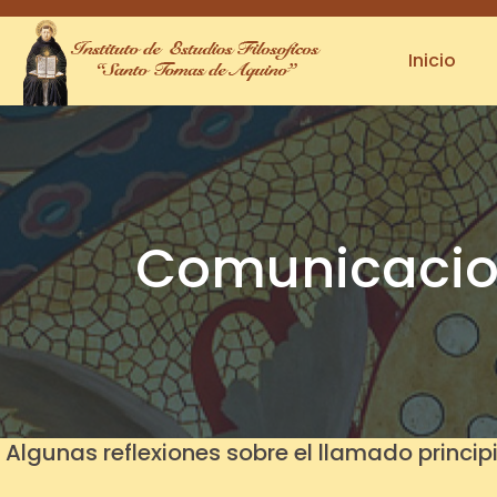
(123) 456-789-1230
info.colorlib@gmail.com
Inicio
Comunicacion
Algunas reflexiones sobre el llamado princip