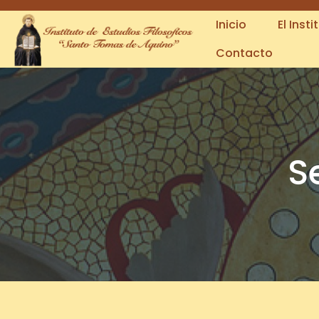
(123) 456-789-1230
info.colorlib@gmail.com
Inicio
El Insti
Contacto
S