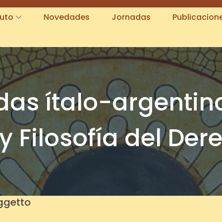
tuto
Novedades
Jornadas
Publicacion
adas ítalo-argentin
y Filosofía del Der
oggetto