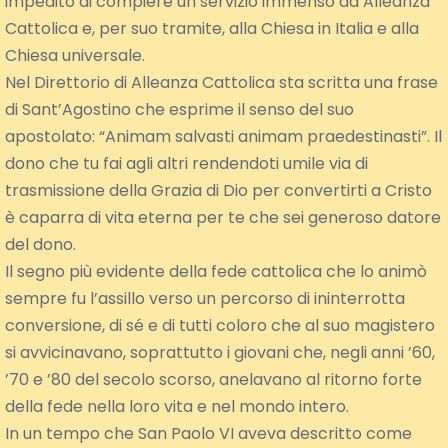
impedito di compiere un servizio immenso ad Alleanza
Cattolica e, per suo tramite, alla Chiesa in Italia e alla
Chiesa universale.
Nel Direttorio di Alleanza Cattolica sta scritta una frase
di Sant’Agostino che esprime il senso del suo
apostolato: “Animam salvasti animam praedestinasti”. Il
dono che tu fai agli altri rendendoti umile via di
trasmissione della Grazia di Dio per convertirti a Cristo
è caparra di vita eterna per te che sei generoso datore
del dono.
Il segno più evidente della fede cattolica che lo animò
sempre fu l’assillo verso un percorso di ininterrotta
conversione, di sé e di tutti coloro che al suo magistero
si avvicinavano, soprattutto i giovani che, negli anni ’60,
’70 e ’80 del secolo scorso, anelavano al ritorno forte
della fede nella loro vita e nel mondo intero.
In un tempo che San Paolo VI aveva descritto come