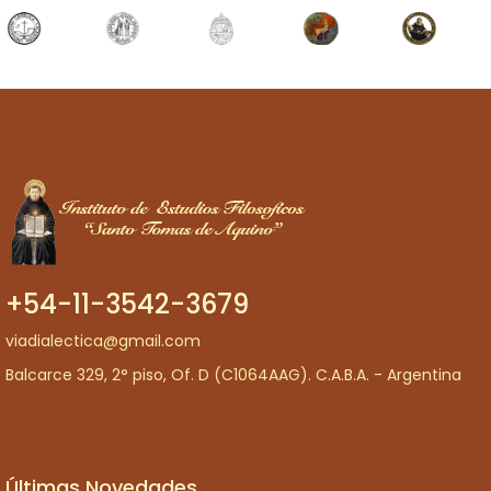
+54-11-3542-3679
viadialectica@gmail.com
Balcarce 329, 2° piso, Of. D (C1064AAG). C.A.B.A. - Argentina
Últimas Novedades