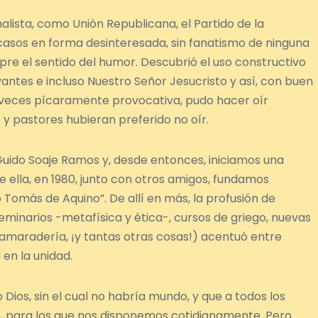
alista, como Unión Republicana, el Partido de la
casos en forma desinteresada, sin fanatismo de ninguna
pre el sentido del humor. Descubrió el uso constructivo
rvantes e incluso Nuestro Señor Jesucristo y así, con buen
 veces pícaramente provocativa, pudo hacer oír
 y pastores hubieran preferido no oír.
ido Soaje Ramos y, desde entonces, iniciamos una
 ella, en 1980, junto con otros amigos, fundamos
o Tomás de Aquino”. De allí en más, la profusión de
eminarios -metafísica y ética-, cursos de griego, nuevas
maradería, ¡y tantas otras cosas!) acentuó entre
 en la unidad.
Dios, sin el cual no habría mundo, y que a todos los
io, para los que nos disponemos cotidianamente. Pero