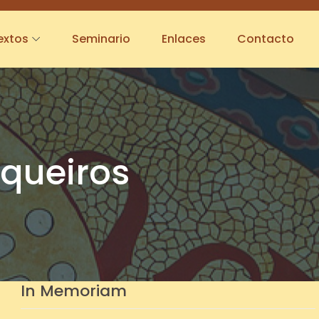
extos
Seminario
Enlaces
Contacto
queiros
In Memoriam