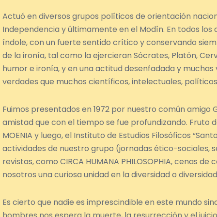
Actuó en diversos grupos políticos de orientación nacion
Independencia y últimamente en el Modín. En todos los 
índole, con un fuerte sentido crítico y conservando siem
de la ironía, tal como la ejercieran Sócrates, Platón, Ce
humor e ironía, y en una actitud desenfadada y muchas
verdades que muchos científicos, intelectuales, políticos
Fuimos presentados en 1972 por nuestro común amigo Gu
amistad que con el tiempo se fue profundizando. Fruto de
MOENIA y luego, el Instituto de Estudios Filosóficos “Sant
actividades de nuestro grupo (jornadas ético-sociales, s
revistas, como CIRCA HUMANA PHILOSOPHIA, cenas de ca
nosotros una curiosa unidad en la diversidad o diversidad
Es cierto que nadie es imprescindible en este mundo sino 
hombres nos espera la muerte, la resurrección y el juic